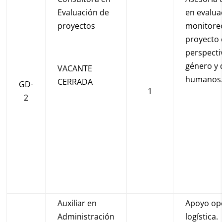
Evaluación de
en evalua
proyectos
monitore
proyecto
perspecti
género y
VACANTE
humanos
CERRADA
GD-
1
2
Auxiliar en
Apoyo ope
Administración
logística.