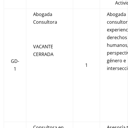
Activ
Abogada
Abogada
Consultora
consultor
experienc
derechos
humanos
VACANTE
perspecti
CERRADA
género e
GD-
1
intersecc
1
Consultora en
Asesoría 